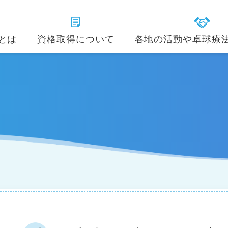
とは
資格取得について
各地の活動や卓球療
卓球療法士インストラクター
加、入会・会費、その他
動画で見る卓球療法
卓球療法士
講師紹介
協会コンセプト
病院･施設や大学･企業
分野別卓球療法
会員紹介
(身体疾患・認知症)
ストラクター
卓球療法士インストラクター
役員紹介・支部
よく
ソン)
(児童)