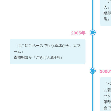
「デ
入」
服部
号』
2005年
「にこにこペースで行う卓球が今、大ブ
ーム」
森照明ほか『ごきげん8月号』
200
「パ
に若
ック
第5
会で