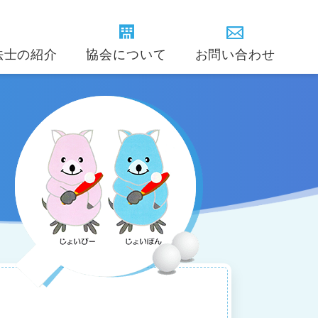
法士の紹介
協会について
お問い合わせ
卓球療法士インストラクター
のご担当者様
賛助会員(団体)の紹介
卓球療法の歴史
学会
(精神疾患)
ある質問
定款