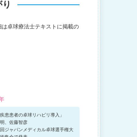
がり
細は卓球療法士テキストに掲載の
3年
疾患患者の卓球リハビリ導入」
明、佐藤智彦
回ジャパンメディカル卓球選手権大
術集会で発表