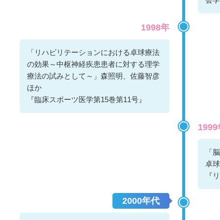
1998年
「リハビリテーションにおける卓球療法
の効果～中枢神経疾患患者に対する理学
療法の試みとして～」森照明、佐藤智彦
ほか
『臨床スポーツ医学第15巻第11号』
199
「脳
卓球
『リ
2000年代