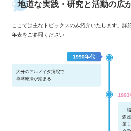
地道な実践・研究と活動の広
ここでは主なトピックスのみ紹介いたします。詳
年表をご参照ください。
1990年代
大分のアルメイダ病院で
卓球療法が始まる
199
「脳
森照
第１
会学