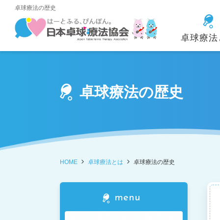
卓球療法の歴史
卓球療法
資格取得の方法と
理事長あいさつ
卓球療法とは
各県の紹介
受講・参
メリット
卓球療法の歴史
卓球療法士イン
入会金・年会費
(パーキン
HOME
卓球療法とは
卓球療法の歴史
menu