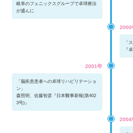
岐阜のフェニックスグループで卓球療法
が盛んに
200
「ス
『卓
2001年
「脳疾患患者への卓球リハビリテーショ
ン」
森照明、佐藤智彦『日本醫事新報(第402
3号)』
200