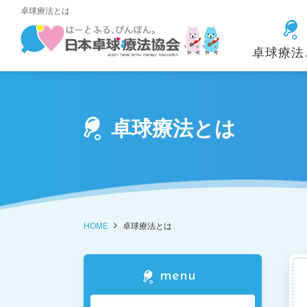
卓球療法とは
卓球療法
資格取得の方法と
理事長あいさつ
卓球療法とは
各県の紹介
受講・参
メリット
卓球療法とは
卓球療法士イン
入会金・年会費
(パーキン
HOME
卓球療法とは
menu