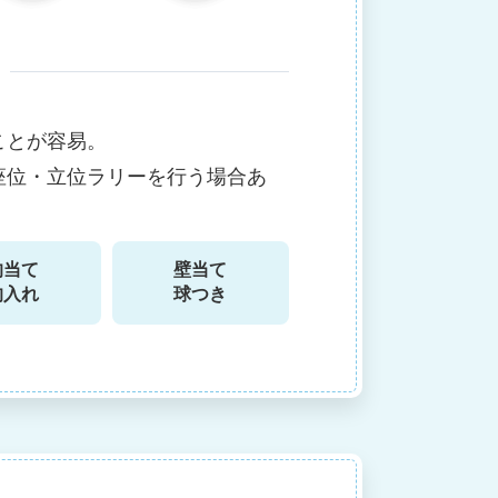
ことが容易。
座位・立位ラリーを行う場合あ
的当て
壁当て
的入れ
球つき