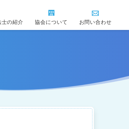
法士の紹介
協会について
お問い合わせ
卓球療法士インストラクター
のご担当者様
賛助会員(団体)の紹介
卓球療法の歴史
学会
(精神疾患)
ある質問
定款