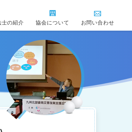
法士の紹介
協会について
お問い合わせ
卓球療法士インストラクター
のご担当者様
賛助会員(団体)の紹介
卓球療法の歴史
学会
(精神疾患)
ある質問
定款