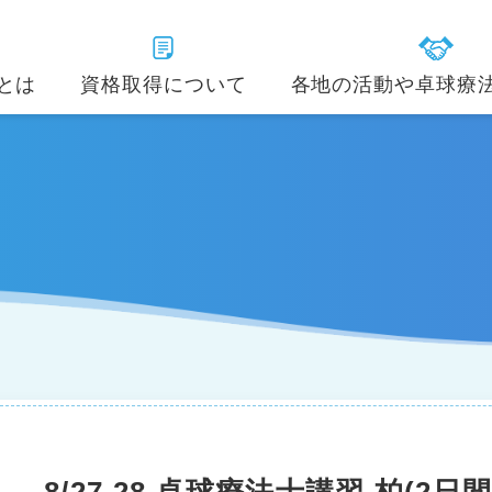
とは
資格取得について
各地の活動や卓球療
卓球療法士インストラクター
加、入会・会費、その他
動画で見る卓球療法
卓球療法士
講師紹介
協会コンセプト
病院･施設や大学･企業
分野別卓球療法
会員紹介
(身体疾患・認知症)
ストラクター
卓球療法士インストラクター
役員紹介・支部
よく
ソン)
(児童)