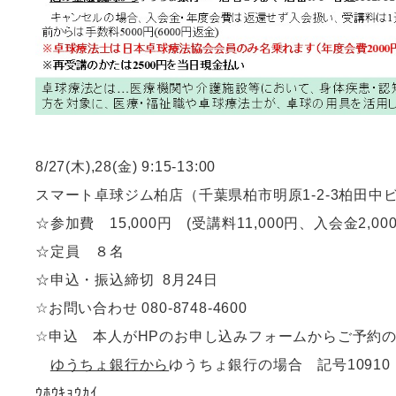
8/27(木),28(金) 9:15-13:00
スマート卓球ジム柏店（千葉県柏市明原1-2-3柏田中ビ
☆参加費 15,000円 (受講料11,000円、入会金2,00
☆定員 ８名
☆申込・振込締切 8月24日
☆お問い合わせ 080-8748-4600
☆申込 本人がHPのお申し込みフォームからご予約
ゆうちょ銀行から
ゆうちょ銀行の場合 記号10910 番号3
ｳﾎｳｷｮｳｶｲ