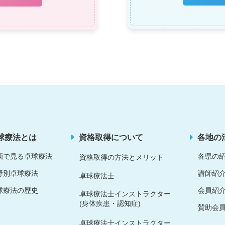
球療法とは
資格取得について
各地の
画で見る卓球療法
各県の
資格取得の方法とメリット
野別卓球療法
講師紹
卓球療法士
球療法の歴史
会員紹
卓球療法士インストラクター
(身体疾患・認知症)
賛助会員
卓球療法士インストラクター