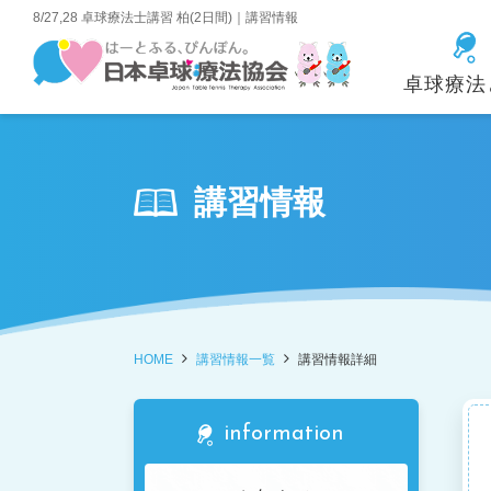
8/27,28 卓球療法士講習 柏(2日間)｜講習情報
卓球療法
資格取得の方法と
理事長あいさつ
卓球療法とは
各県の紹介
受講・参
メリット
講習情報
卓球療法士イン
入会金・年会費
(パーキン
HOME
講習情報一覧
講習情報詳細
information