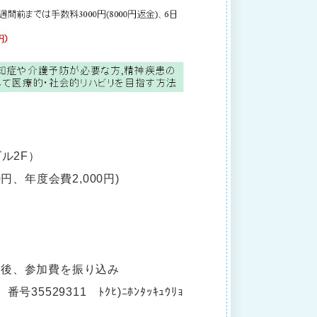
ル2F）
0円、年度会費2,000円)
の後、参加費を振り込み
5529311 ﾄｸﾋ)ﾆﾎﾝﾀｯｷｭｳﾘｮ