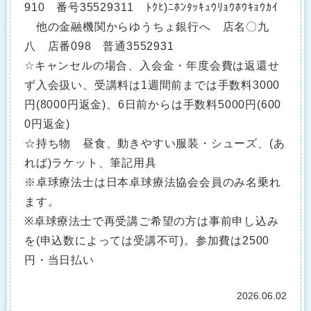
910 番号35529311 ﾄｸﾋ)ﾆﾎﾝﾀｯｷｭｳﾘｮｳﾎｳｷｮｳｶｲ
他の金融機関からゆうちょ銀行へ 店名〇九
八 店番098 普通3552931
☆キャンセルの場合、入会金・年度会費は返還せ
ず入会扱い、受講料は1週間前までは手数料3000
円(8000円返金)、6日前からは手数料5000円(600
0円返金)
☆持ち物 昼食、動きやすい服装・シューズ、(あ
れば)ラケット、筆記用具
※卓球療法士は日本卓球療法協会会員のみ名乗れ
ます。
※卓球療法士で再受講ご希望の方は事前申し込み
を(申込数によっては受講不可)。参加費は2500
円・当日払い
2026.06.02